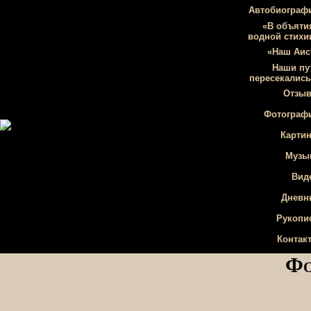
Автобиограф
«В объяти
водной стихи
«Наш Аис
Наши пу
пересекались.
Отзы
Фотограф
Карти
Музы
Вид
Дневн
Рукопи
Контак
Фо